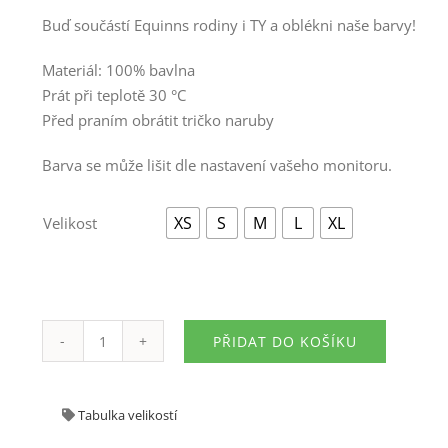
Buď součástí Equinns rodiny i TY a oblékni naše barvy!
Materiál: 100% bavlna
Prát při teplotě 30 °C
Před praním obrátit tričko naruby
Barva se může lišit dle nastavení vašeho monitoru.

XS
S
M
L
XL
Velikost
PŘIDAT DO KOŠÍKU
Tričko
Life
is
Tabulka velikostí
short