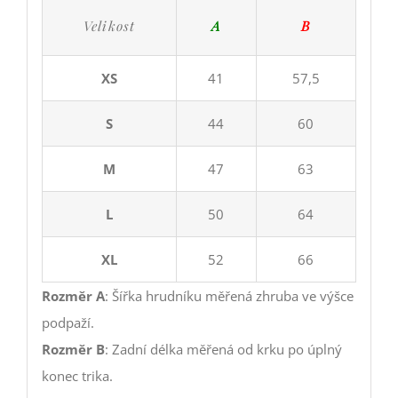
Velikost
A
B
XS
41
57,5
S
44
60
M
47
63
L
50
64
XL
52
66
Rozměr A
: Šířka hrudníku měřená zhruba ve výšce
podpaží.
Rozměr B
: Zadní délka měřená od krku po úplný
konec trika.