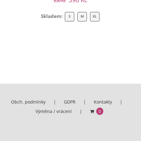
630
Kč
Skladem:
S
M
XL
Obch. podmínky
GDPR
Kontakty
Výměna / vrácení
0