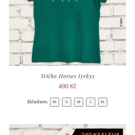
Tričko Horses tyrkys
490
Kč
Skladem:
XS
S
M
L
XL
-
240
Kč
SLEVA