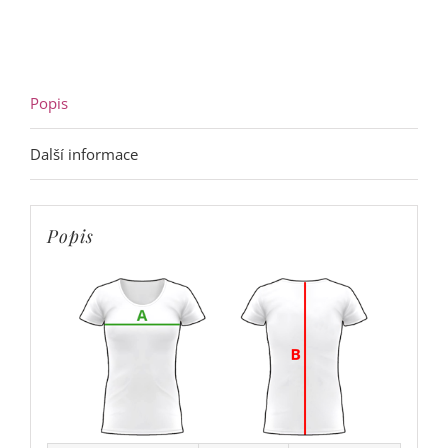
tyrkys
množství
Popis
Další informace
Popis