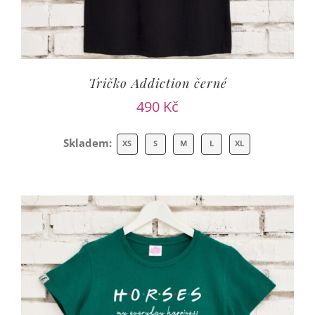
Tričko Addiction černé
490
Kč
Skladem:
XS
S
M
L
XL